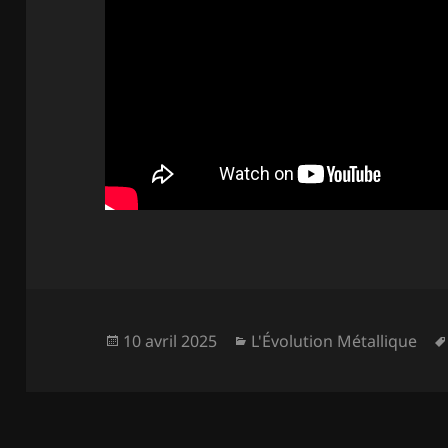
Publié
Catégories
10 avril 2025
L'Évolution Métallique
le