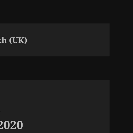
kh (UK)
–
2020