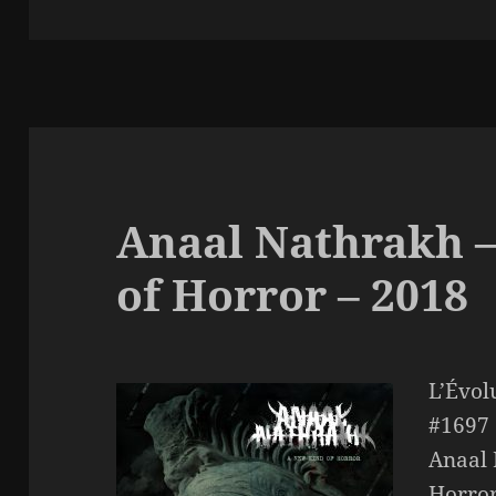
le
Anaal Nathrakh 
of Horror – 2018
L’Évol
#1697
Anaal 
Horror