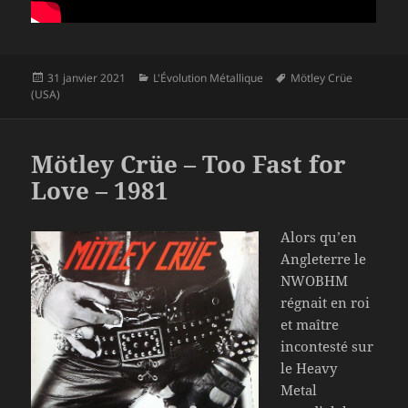
Publié
Catégories
Mots-
31 janvier 2021
L'Évolution Métallique
Mötley Crüe
le
clés
(USA)
Mötley Crüe – Too Fast for
Love – 1981
Alors qu’en
Angleterre le
NWOBHM
régnait en roi
et maître
incontesté sur
le Heavy
Metal