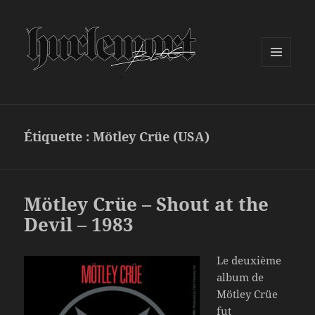
MENU
ET
WIDGETS
Étiquette :
Mötley Crüe (USA)
Mötley Crüe – Shout at the
Devil – 1983
Le deuxième
album de
Mötley Crüe
fut