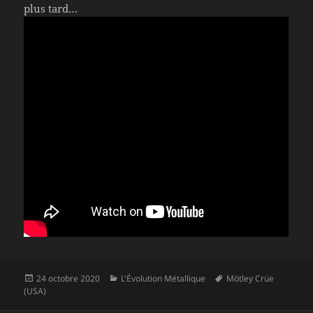
plus tard…
Publié
Catégories
Mots-
24 octobre 2020
L'Évolution Métallique
Mötley Crüe
le
clés
(USA)