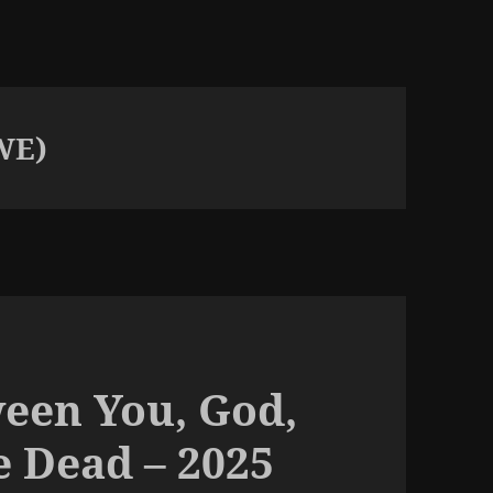
WE)
een You, God,
e Dead – 2025