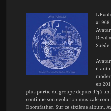
L’Évol
#1968
Avatar
Devil 
Suède
Avata
étant 
moder
en 201
plus partie du groupe depuis déjà u
continue son évolution musicale com
Doomfather. Sur ce sixième album, Av