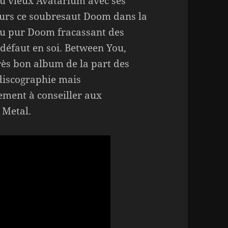
 du vieux Avatarium avec ses
jours ce soubresaut Doom dans la
du pur Doom fracassant des
 défaut en soi. Between You,
rès bon album de la part des
 discographie mais
ement à conseiller aux
 Metal.