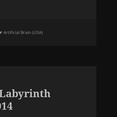
Mots-
Artificial Brain (USA)
clés
– Labyrinth
014