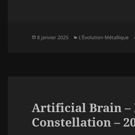
Publié
Catégories
8 janvier 2025
L'Évolution Métallique
le
Artificial Brain 
Constellation – 2