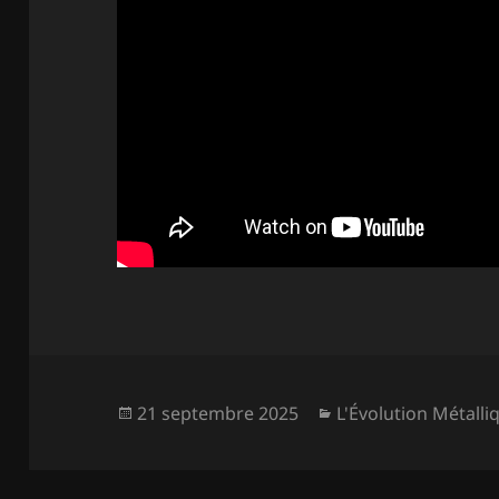
Publié
Catégories
21 septembre 2025
L'Évolution Métalli
le