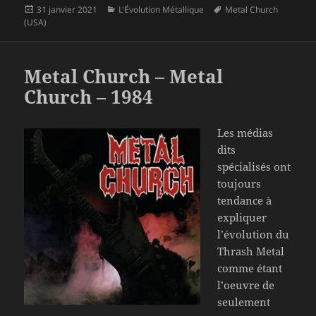
Publié
Catégories
Mots-
31 janvier 2021
L'Évolution Métallique
Metal Church
le
clés
(USA)
Metal Church – Metal
Church – 1984
Les médias
dits
spécialisés ont
toujours
tendance à
expliquer
l’évolution du
Thrash Metal
comme étant
l’oeuvre de
seulement