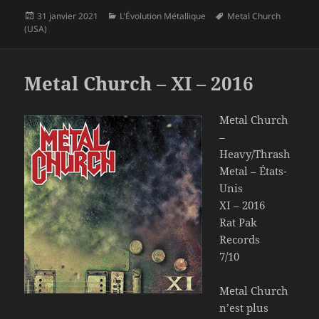
Publié
Catégories
Mots-
31 janvier 2021
L'Évolution Métallique
Metal Church
le
clés
(USA)
Metal Church – XI – 2016
Metal Church
–
Heavy/Thrash
Metal – États-
Unis
XI – 2016
Rat Pak
Records
7/10
Metal Church
n’est plus