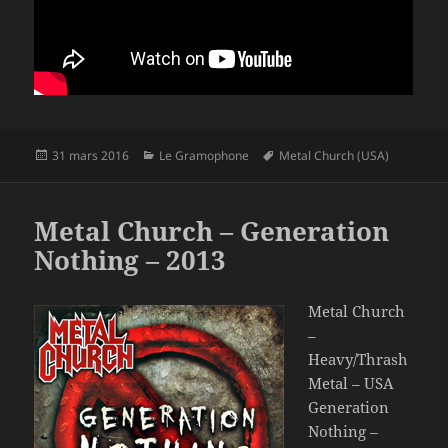
Publié
Catégories
Mots-
31 mars 2016
Le Gramophone
Metal Church (USA)
le
clés
Metal Church – Generation
Nothing – 2013
Metal Church
–
Heavy/Thrash
Metal – USA
Generation
Nothing –