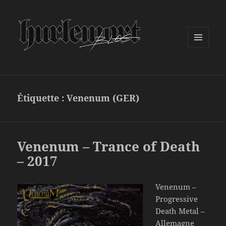
MENU
ET
WIDGETS
Étiquette :
Venenum (GER)
Venenum – Trance of Death
– 2017
Venenum –
Progressive
Death Metal –
Allemagne