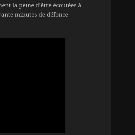
ent la peine d’être écoutées à
rante minutes de défonce