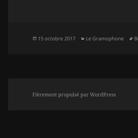
Publié
Catégories
M
15 octobre 2017
Le Gramophone
B
le
c
Fièrement propulsé par WordPress