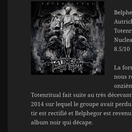
Belphe
Autric
Totenr
Nuclea
8.5/10
La for
nous r
onzièm
Totenritual fait suite au très déceva
2014 sur lequel le groupe avait perd
tir est rectifié et Belphegor est reve
album noir qui décape.