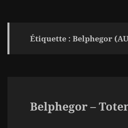
Étiquette :
Belphegor (A
Belphegor – Toten