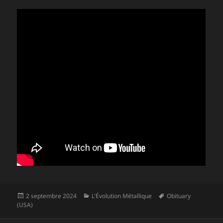
Publié
Catégories
Mots-
2 septembre 2024
L'Évolution Métallique
Obituary
le
clés
(USA)