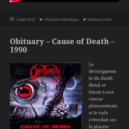
Publié
Catégories
Mots-
7 juillet 2021
L'Évolution Métallique
Obituary (USA)
le
clés
Obituary – Cause of Death –
1990
Le
développeme
nt du Death
Metal se
faisait à une
vitesse
phénoménale
et le style
s’étendait sur
la planète