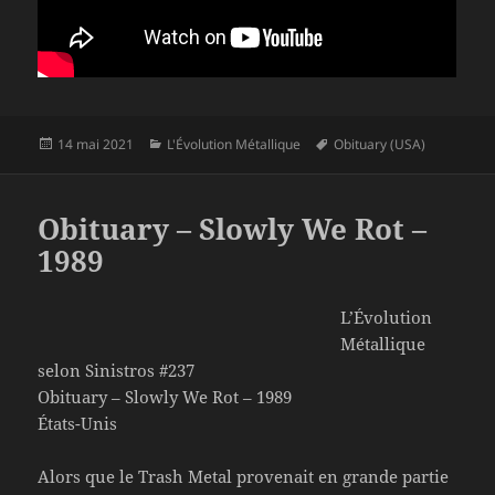
Publié
Catégories
Mots-
14 mai 2021
L'Évolution Métallique
Obituary (USA)
le
clés
Obituary – Slowly We Rot –
1989
L’Évolution
Métallique
selon Sinistros #237
Obituary – Slowly We Rot – 1989
États-Unis
Alors que le Trash Metal provenait en grande partie