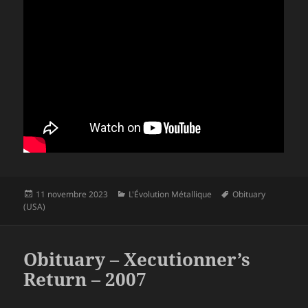
Publié
Catégories
Mots-
11 novembre 2023
L'Évolution Métallique
Obituary
le
clés
(USA)
Obituary – Xecutionner’s
Return – 2007