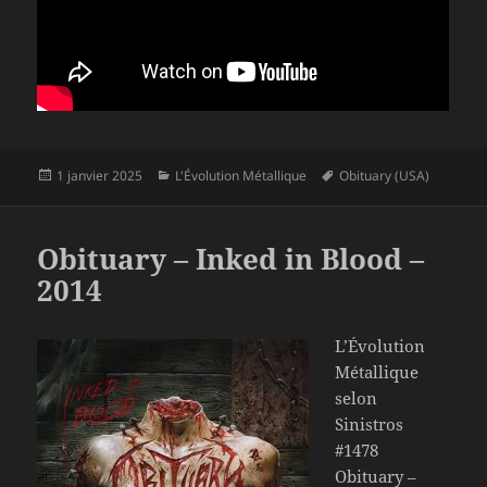
Publié
Catégories
Mots-
1 janvier 2025
L'Évolution Métallique
Obituary (USA)
le
clés
Obituary – Inked in Blood –
2014
L’Évolution
Métallique
selon
Sinistros
#1478
Obituary –