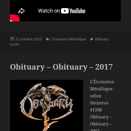
Publié
Catégories
Mots-
22 octobre 2025
L'Évolution Métallique
Obituary
le
clés
(USA)
Obituary – Obituary – 2017
L’Évolution
Métallique
selon
Sinistros
#1598
Obituary –
Obituary –
2017