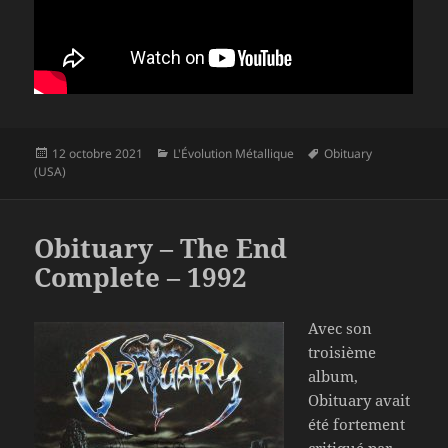
Publié
Catégories
Mots-
12 octobre 2021
L'Évolution Métallique
Obituary
le
clés
(USA)
Obituary – The End
Complete – 1992
Avec son
troisième
album,
Obituary avait
été fortement