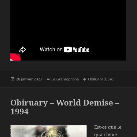
Publié
Catégories
Mots-
28 janvier 2023
Le Gramophone
Obituary (USA)
le
clés
Obiruary – World Demise –
1994
Est-ce que le
quatrième