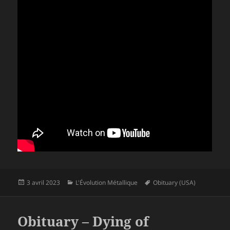
Publié
Catégories
Mots-
3 avril 2023
L'Évolution Métallique
Obituary (USA)
le
clés
Obituary – Dying of