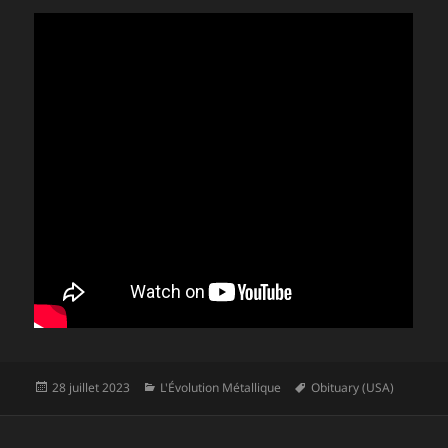
Publié
Catégories
Mots-
28 juillet 2023
L'Évolution Métallique
Obituary (USA)
le
clés