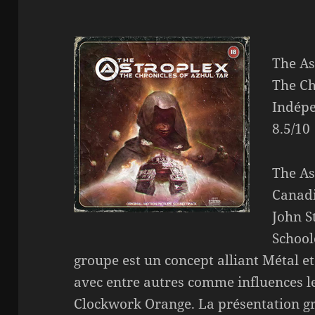
The As
The Ch
Indép
8.5/10
The As
Canadi
John S
Schoolc
groupe est un concept alliant Métal et
avec entre autres comme influences le
Clockwork Orange. La présentation gra