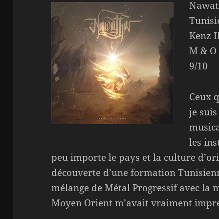
Nawath
Tunisi
Kenz I
M & O
9/10
Ceux q
je sui
musica
les in
peu importe le pays et la culture d’ori
découverte d’une formation Tunisie
mélange de Métal Progressif avec la 
Moyen Orient m’avait vraiment impr