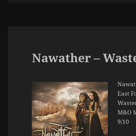
Nawather – Waste
Nawath
East F
Wasted
M&O M
9/10