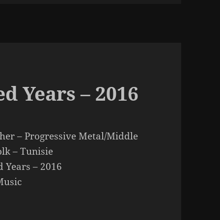
d Years – 2016
er – Progressive Metal/Middle
olk – Tunisie
 Years – 2016
usic