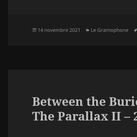
Publié
Catégories
14 novembre 2021
Le Gramophone
le
Between the Buri
The Parallax II –