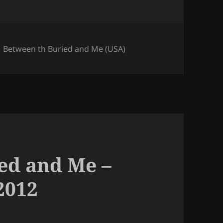
Mots-
Between th Buried and Me (USA)
clés
ed and Me –
 2012