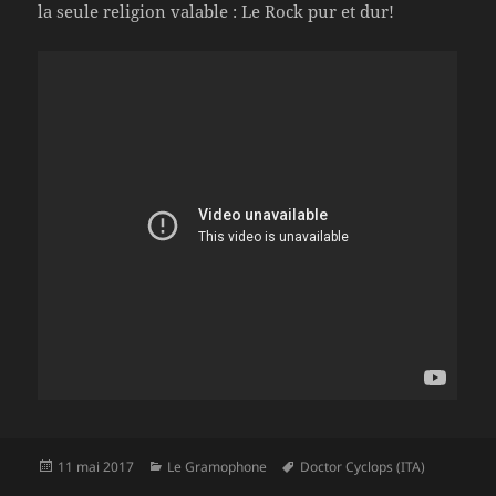
la seule religion valable : Le Rock pur et dur!
Publié
Catégories
Mots-
11 mai 2017
Le Gramophone
Doctor Cyclops (ITA)
le
clés