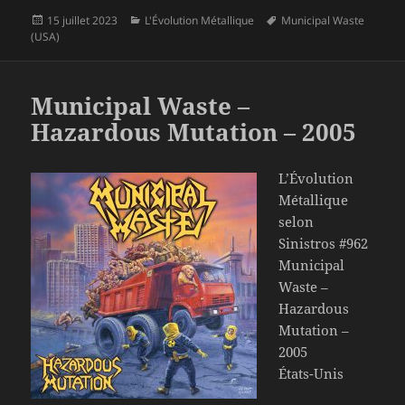
Publié
Catégories
Mots-
15 juillet 2023
L'Évolution Métallique
Municipal Waste
le
clés
(USA)
Municipal Waste –
Hazardous Mutation – 2005
L’Évolution
Métallique
selon
Sinistros #962
Municipal
Waste –
Hazardous
Mutation –
2005
États-Unis