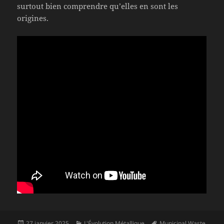
surtout bien comprendre qu’elles en sont les
origines.
Publié
Catégories
Mots-
27 janvier 2025
L'Évolution Métallique
Municipal Waste