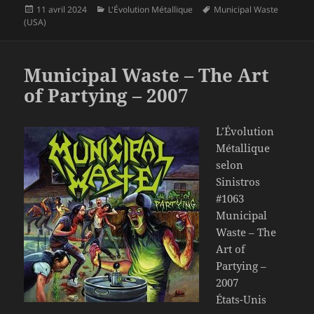
Publié
Catégories
Mots-
11 avril 2024
L'Évolution Métallique
Municipal Waste
le
clés
(USA)
Municipal Waste – The Art
of Partying – 2007
L’Évolution
Métallique
selon
Sinistros
#1063
Municipal
Waste – The
Art of
Partying –
2007
États-Unis