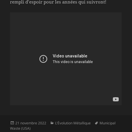
rempli d’espoir pour les années qui suivront!
Publié
Catégories
Mots-
21 novembre 2022
L'Évolution Métallique
Municipal
le
clés
Waste (USA)