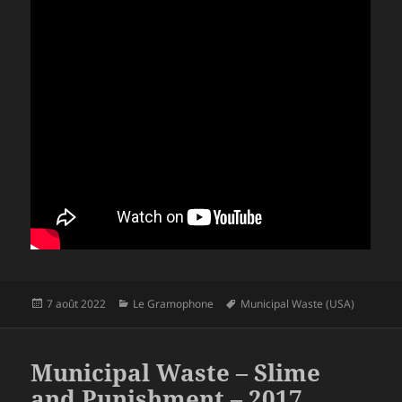
Publié
Catégories
Mots-
7 août 2022
Le Gramophone
Municipal Waste (USA)
le
clés
Municipal Waste – Slime
and Punishment – 2017