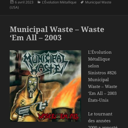
Publié
Catégories
Mots-
6 avril 2023
L'Évolution Métallique
Municipal Waste
le
clés
(USA)
Municipal Waste – Waste
‘Em All – 2003
L’Évolution
Métallique
selon
Sinistros #826
Municipal
Waste – Waste
‘Em All – 2003
États-Unis
Le tournant
des années
2000 a apporté