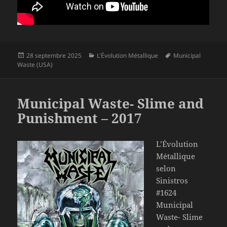
Publié
Catégories
Mots-
28 septembre 2025
L'Évolution Métallique
Municipal
le
clés
Waste (USA)
Municipal Waste- Slime and
Punishment – 2017
L’Évolution
Métallique
selon
Sinistros
#1624
Municipal
Waste- Slime