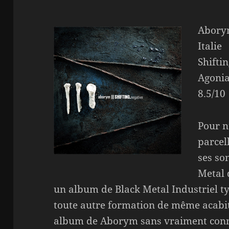
Aborym
Italie
Shifti
Agonia
8.5/10
Pour n
parcel
ses so
Metal 
un album de Black Metal Industriel t
toute autre formation de même acabit.
album de Aborym sans vraiment conna