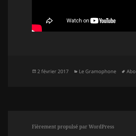
Publié
Catégories
Mot
2 février 2017
Le Gramophone
Abo
le
clés
Fièrement propulsé par WordPress