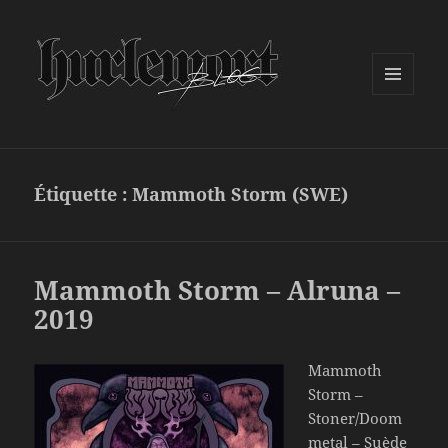
MENU
ET
WIDGETS
Étiquette :
Mammoth Storm (SWE)
Mammoth Storm – Alruna –
2019
Mammoth
Storm –
Stoner/Doom
metal – Suède