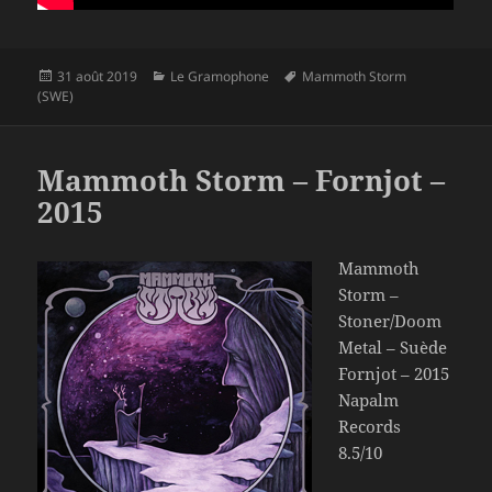
Publié
Catégories
Mots-
31 août 2019
Le Gramophone
Mammoth Storm
le
clés
(SWE)
Mammoth Storm – Fornjot –
2015
Mammoth
Storm –
Stoner/Doom
Metal – Suède
Fornjot – 2015
Napalm
Records
8.5/10