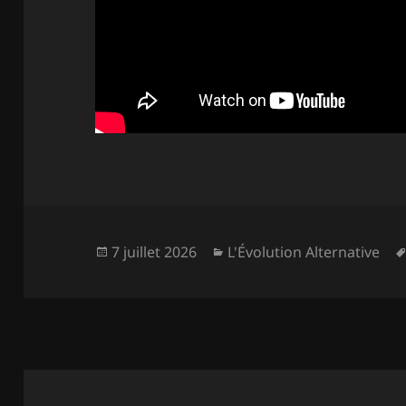
Publié
Catégories
7 juillet 2026
L'Évolution Alternative
le