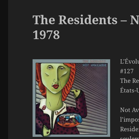
The Residents – N
1978
L’Évol
#127
The Re
États-
Not Av
l’impo
Residen
seulem