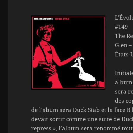
L’Évol
#149
The Re
Glen –
États-
Initia
album,
sera r
des co
de l’abum sera Duck Stab et la face B
devait sortir comme une suite de Duck 
repress », l’album sera renommé tou