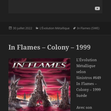
Publié
Catégories
Mots-
30 juillet 2022
L'Évolution Métallique
In Flames (SWE)
le
clés
In Flames – Colony – 1999
L’Évolution
Métallique
selon
Sinistros #649
In Flames –
Colony – 1999
Suède
Avec son