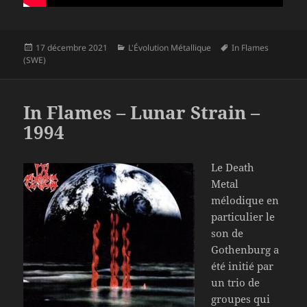
Publié
Catégories
Mots-
17 décembre 2021
L'Évolution Métallique
In Flames
le
clés
(SWE)
In Flames – Lunar Strain –
1994
Le Death
Metal
mélodique en
particulier le
son de
Gothenburg a
été initié par
un trio de
groupes qui