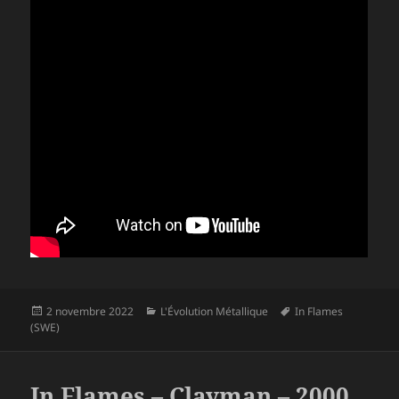
Publié
Catégories
Mots-
2 novembre 2022
L'Évolution Métallique
In Flames
le
clés
(SWE)
In Flames – Clayman – 2000