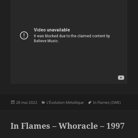
Publié
Catégories
Mots-
28 mai 2022
L'Évolution Métallique
In Flames (SWE)
le
clés
In Flames – Whoracle – 1997