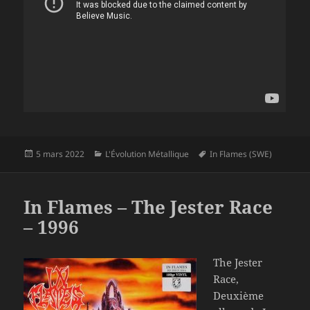
Publié
Catégories
Mots-
5 mars 2022
L'Évolution Métallique
In Flames (SWE)
le
clés
In Flames – The Jester Race
– 1996
The Jester
Race,
Deuxième