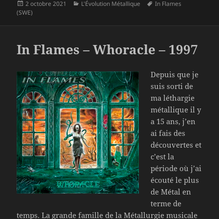
Publié
Catégories
Mots-
2 octobre 2021
L'Évolution Métallique
In Flames
le
clés
(SWE)
In Flames – Whoracle – 1997
Depuis que je
suis sorti de
ma léthargie
métallique il y
a 15 ans, j’en
ai fais des
découvertes et
c’est la
période où j’ai
écouté le plus
de Métal en
terme de
temps. La grande famille de la Métallurgie musicale