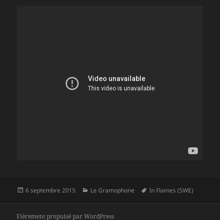
Publié
Catégories
Mots-
6 septembre 2015
Le Gramophone
In Flames (SWE)
le
clés
Fièrement propulsé par WordPress