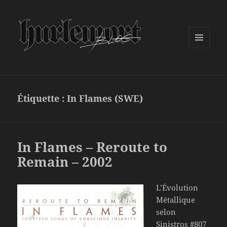
MENU
ET
WIDGETS
Étiquette :
In Flames (SWE)
In Flames – Reroute to
Remain – 2002
L’Évolution
Métallique
selon
Sinistros #807