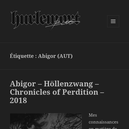
MENU
ET
WIDGETS
Étiquette :
Abigor (AUT)
Abigor – Höllenzwang –
Chronicles of Perdition –
2018
Mes
connaissances
en matière de