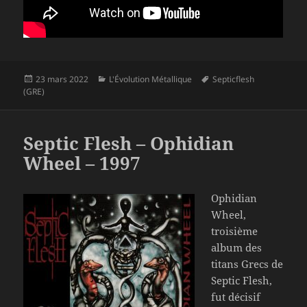
Publié
Catégories
Mots-
23 mars 2022
L'Évolution Métallique
Septicflesh
le
clés
(GRE)
Septic Flesh – Ophidian
Wheel – 1997
Ophidian
Wheel,
troisième
album des
titans Grecs de
Septic Flesh,
fut décisif