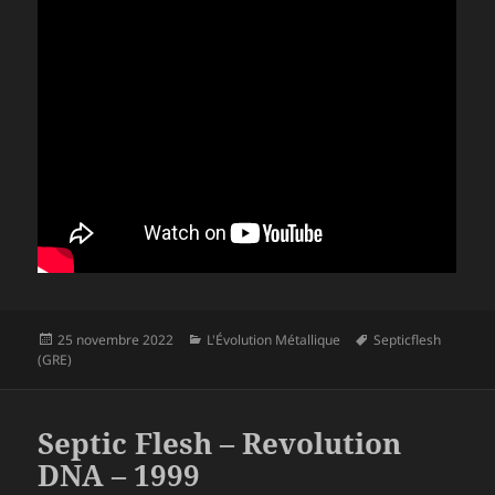
Publié
Catégories
Mots-
25 novembre 2022
L'Évolution Métallique
Septicflesh
le
clés
(GRE)
Septic Flesh – Revolution
DNA – 1999