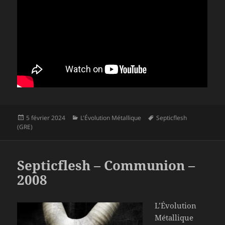
Publié
Catégories
Mots-
5 février 2024
L'Évolution Métallique
Septicflesh
le
clés
(GRE)
Septicflesh – Communion –
2008
L’Évolution
Métallique