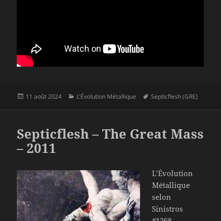
Publié
Catégories
Mots-
11 août 2024
L'Évolution Métallique
Septicflesh (GRE)
le
clés
Septicflesh – The Great Mass
– 2011
L’Évolution
Métallique
selon
Sinistros
#1268