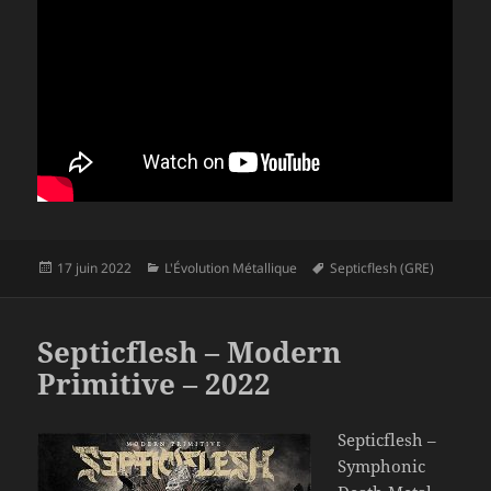
Publié
Catégories
Mots-
17 juin 2022
L'Évolution Métallique
Septicflesh (GRE)
le
clés
Septicflesh – Modern
Primitive – 2022
Septicflesh –
Symphonic