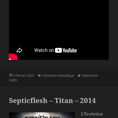
Publié
Catégories
Mots-
9 février 2025
L'Évolution Métallique
Septicflesh
le
clés
(GRE)
Septicflesh – Titan – 2014
L’Évolution