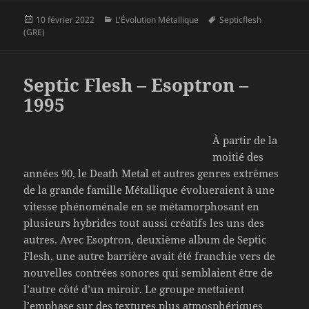
Publié
Catégories
Mots-
10 février 2022
L'Évolution Métallique
Septicflesh
le
clés
(GRE)
Septic Flesh – Esoptron –
1995
À partir de la
moitié des
années 90, le Death Metal et autres genres extrêmes
de la grande famille Métallique évolueraient à une
vitesse phénoménale en se métamorphosant en
plusieurs hybrides tout aussi créatifs les uns des
autres. Avec Esoptron, deuxième album de Septic
Flesh, une autre barrière avait été franchie vers de
nouvelles contrées sonores qui semblaient être de
l’autre côté d’un miroir. Le groupe mettaient
l’emphase sur des textures plus atmosphériques