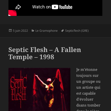
Publié
Catégories
Mots-
5 juin 2022
Le Gramophone
Septicflesh (GRE)
le
clés
Septic Flesh – A Fallen
Temple – 1998
Je m’étonne
toujours sur
un groupe ou
un artiste qui
est capable
d’évoluer
dsans tomber