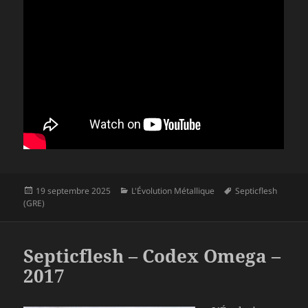
Publié
Catégories
Mots-
19 septembre 2025
L'Évolution Métallique
Septicflesh
le
clés
(GRE)
Septicflesh – Codex Omega –
2017