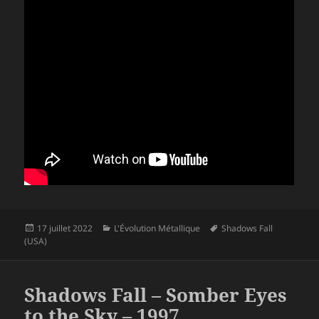
Publié
Catégories
Mots-
17 juillet 2022
L'Évolution Métallique
Shadows Fall
le
clés
(USA)
Shadows Fall – Somber Eyes
to the Sky – 1997