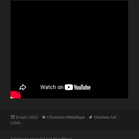
Publié
Catégories
Mots-
8 mars 2022
L'Évolution Métallique
Shadows Fall
le
clés
(USA)