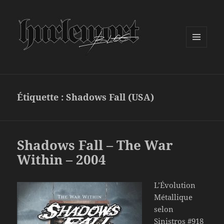
MENU
ET
WIDGETS
Étiquette :
Shadows Fall (USA)
Shadows Fall – The War
Within – 2004
L’Évolution
Métallique
selon
Sinistros #918