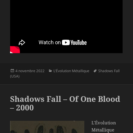
Publié
Catégories
Mots-
4 novembre 2022
L'Évolution Métallique
Shadows Fall
le
clés
(USA)
Shadows Fall – Of One Blood
– 2000
L’Évolution
Métallique