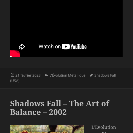
Publié
Catégories
Mots-
21 février 2023
L'Évolution Métallique
Shadows Fall
le
clés
(USA)
Shadows Fall – The Art of
Balance – 2002
L’Évolution