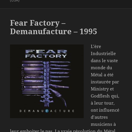
(USA)
Fear Factory –
Demanufacture – 1995
L’ère
Industrielle
dans le vaste
monde du
Métal a été
instaurée par
Ministry et
Godflesh qui,
à leur tour,
ont influencé
d’autres
musiciens à
leur emboiter le pas. La vraie révolution du Métal