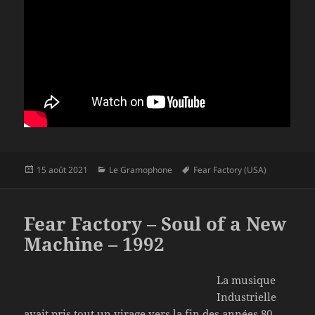
Publié
Catégories
Mots-
15 août 2021
Le Gramophone
Fear Factory (USA)
le
clés
Fear Factory – Soul of a New
Machine – 1992
La musique
Industrielle
avait pris tout un virage vers la fin des années 80