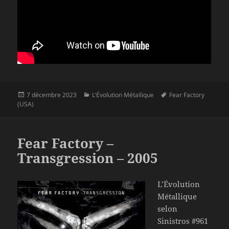
Publié
Catégories
Mots-
7 décembre 2023
L'Évolution Métallique
Fear Factory
le
clés
(USA)
Fear Factory –
Transgression – 2005
L’Évolution
Métallique
selon
Sinistros #961