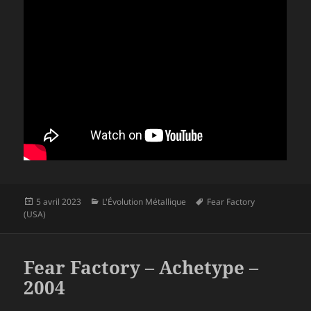
Publié
Catégories
Mots-
5 avril 2023
L'Évolution Métallique
Fear Factory
le
clés
(USA)
Fear Factory – Achetype –
2004