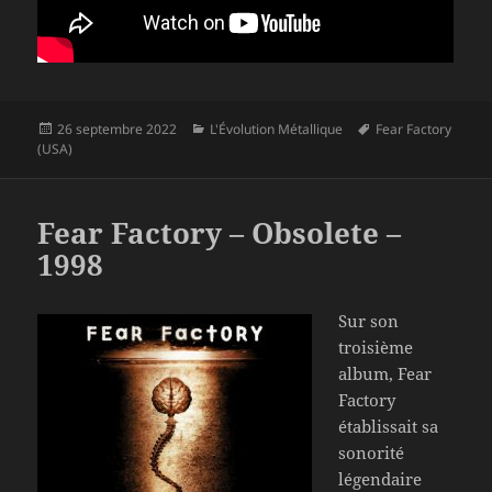
Publié
Catégories
Mots-
26 septembre 2022
L'Évolution Métallique
Fear Factory
le
clés
(USA)
Fear Factory – Obsolete –
1998
Sur son
troisième
album, Fear
Factory
établissait sa
sonorité
légendaire