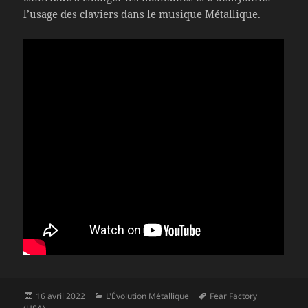
l’usage des claviers dans le musique Métallique.
Publié
Catégories
Mots-
16 avril 2022
L'Évolution Métallique
Fear Factory
le
clés