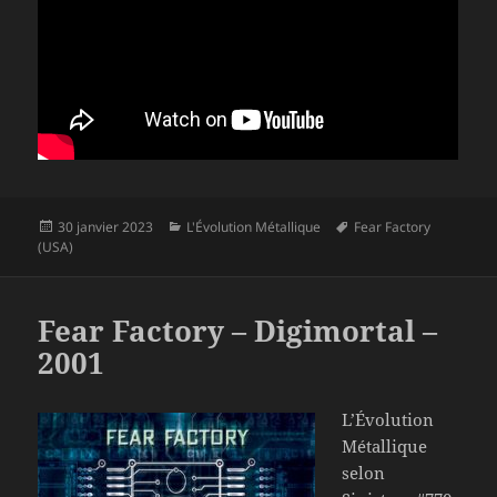
Publié
Catégories
Mots-
30 janvier 2023
L'Évolution Métallique
Fear Factory
le
clés
(USA)
Fear Factory – Digimortal –
2001
L’Évolution
Métallique
selon