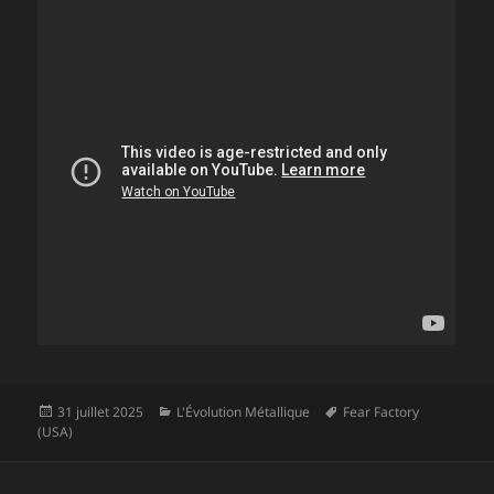
Publié
Catégories
Mots-
31 juillet 2025
L'Évolution Métallique
Fear Factory
le
clés
(USA)