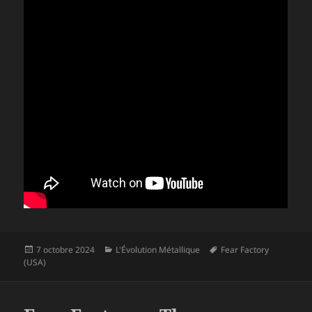
Publié
Catégories
Mots-
7 octobre 2024
L'Évolution Métallique
Fear Factory
le
clés
(USA)