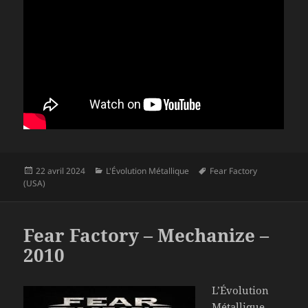
Publié
Catégories
Mots-
22 avril 2024
L'Évolution Métallique
Fear Factory
le
clés
(USA)
Fear Factory – Mechanize –
2010
L’Évolution
Métallique