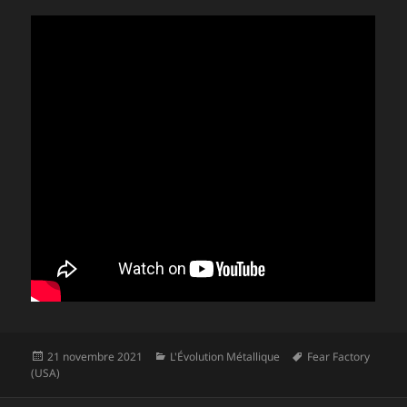
Publié
Catégories
Mots-
21 novembre 2021
L'Évolution Métallique
Fear Factory
le
clés
(USA)