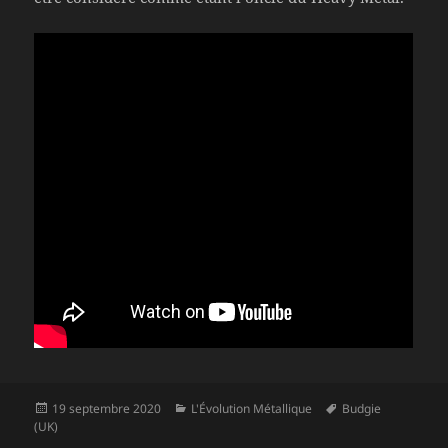
Publié
Catégories
Mots-
19 septembre 2020
L'Évolution Métallique
Budgie
le
clés
(UK)