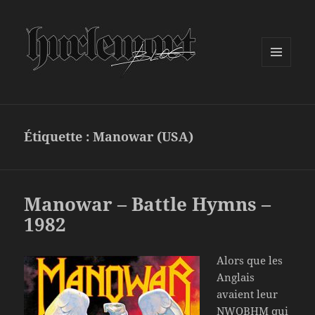
MENU
ET
WIDGETS
Étiquette :
Manowar (USA)
Manowar – Battle Hymns –
1982
Alors que les
Anglais
avaient leur
NWOBHM qui