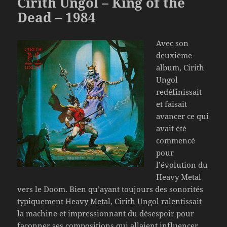
Cirith Ungol – King of the
Dead – 1984
Avec son
deuxième
album, Cirith
Ungol
redéfinissait
et faisait
avancer ce qui
avait été
commencé
pour
l’évolution du
Heavy Metal
vers le Doom. Bien qu’ayant toujours des sonorités
typiquement Heavy Metal, Cirith Ungol ralentissait
la machine et impressionnant du désespoir pour
façonner ses compositions qui allaient influencer