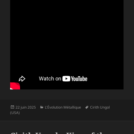
Publié
Catégories
Mots-
22 juin 2025
L'Évolution Métallique
Cirith Ungol
le
clés
(USA)