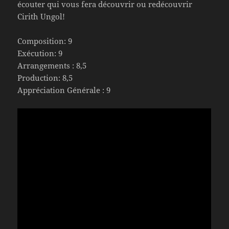
écouter qui vous fera découvrir ou redécouvrir
Cirith Ungol!
Composition: 9
Exécution: 9
Arrangements : 8,5
Production: 8,5
Appréciation Générale : 9