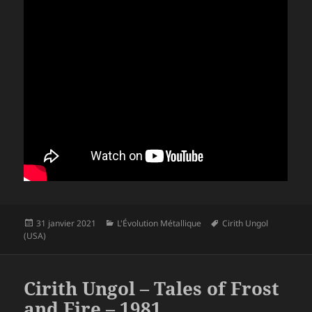
Publié
Catégories
Mots-
31 janvier 2021
L'Évolution Métallique
Cirith Ungol
le
clés
(USA)
Cirith Ungol – Tales of Frost
and Fire – 1981