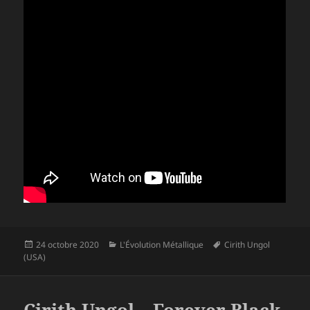
Publié
Catégories
Mots-
24 octobre 2020
L'Évolution Métallique
Cirith Ungol
le
clés
(USA)
Cirith Ungol – Forever Black