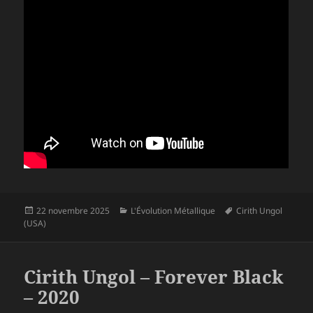
Publié
Catégories
Mots-
22 novembre 2025
L'Évolution Métallique
Cirith Ungol
le
clés
(USA)
Cirith Ungol – Forever Black
– 2020