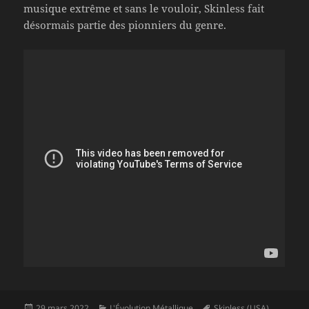
musique extrême et sans le vouloir, Skinless fait
désormais partie des pionniers du genre.
Publié
Catégories
Mots-
29 mars 2022
L'Évolution Métallique
Skinless (USA)