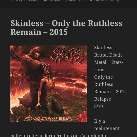
le
clés
Skinless – Only the Ruthless
Remain – 2015
Skinless –
Brutal Death
Metal – États-
Unis
Only the
Ruthless
Remain – 2015
Relapse
8/10
Il y a
maintenant
belle lurette la dernière fois où j’ai entendu