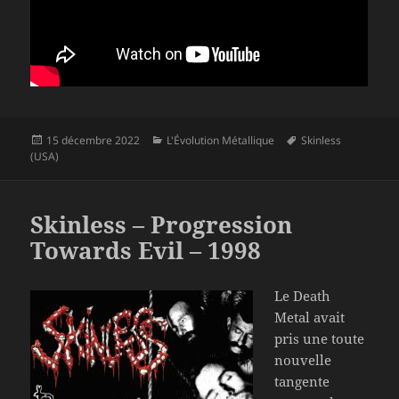
Publié
Catégories
Mots-
15 décembre 2022
L'Évolution Métallique
Skinless
le
clés
(USA)
Skinless – Progression
Towards Evil – 1998
Le Death
Metal avait
pris une toute
nouvelle
tangente