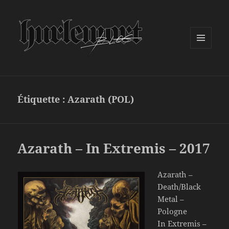
MENU
ET
WIDGETS
Étiquette :
Azarath (POL)
Azarath – In Extremis – 2017
Azarath –
Death/Black
Metal –
Pologne
In Extremis –