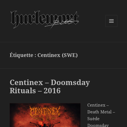
MENU
ET
WIDGETS
Étiquette :
Centinex (SWE)
Centinex – Doomsday
Rituals – 2016
Centinex –
Death Metal –
Suède
Doomsday