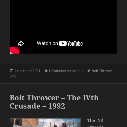
Publié
Catégories
Mots-
24 octobre 2021
L'Évolution Métallique
Bolt Thrower
le
clés
(UK)
Bolt Thrower – The IVth
Crusade – 1992
The IVth
Crusade