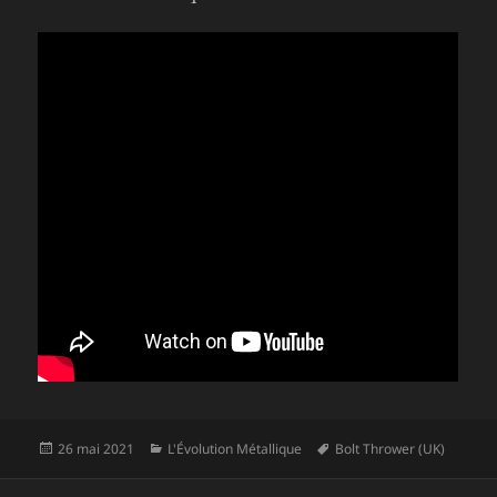
Publié
Catégories
Mots-
26 mai 2021
L'Évolution Métallique
Bolt Thrower (UK)
le
clés