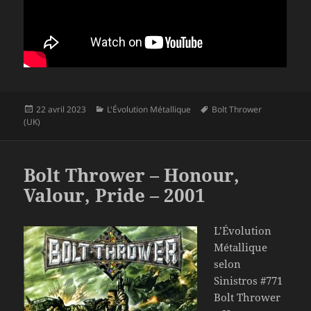
Publié
Catégories
Mots-
22 avril 2023
L'Évolution Métallique
Bolt Thrower
le
clés
(UK)
Bolt Thrower – Honour,
Valour, Pride – 2001
L’Évolution
Métallique
selon
Sinistros #771
Bolt Thrower