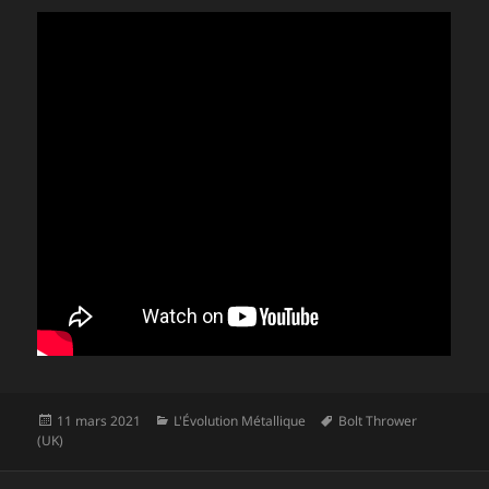
Publié
Catégories
Mots-
11 mars 2021
L'Évolution Métallique
Bolt Thrower
le
clés
(UK)