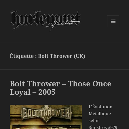
MENU
ET
WIDGETS
Étiquette :
Bolt Thrower (UK)
Bolt Thrower – Those Once
Loyal – 2005
L’Évolution
Métallique
selon
Sinistros #979