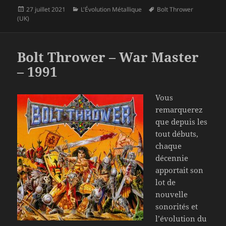
Publié
Catégories
Mots-
27 juillet 2021
L'Évolution Métallique
Bolt Thrower
le
clés
(UK)
Bolt Thrower – War Master
– 1991
Vous
remarquerez
que depuis les
tout débuts,
chaque
décennie
apportait son
lot de
nouvelle
sonorités et
l’évolution du