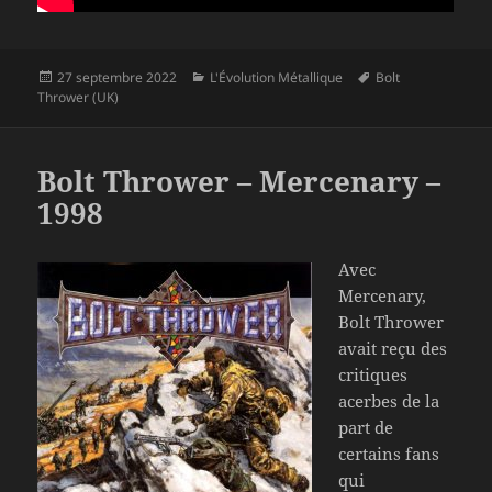
Publié
Catégories
Mots-
27 septembre 2022
L'Évolution Métallique
Bolt
le
clés
Thrower (UK)
Bolt Thrower – Mercenary –
1998
Avec
Mercenary,
Bolt Thrower
avait reçu des
critiques
acerbes de la
part de
certains fans
qui