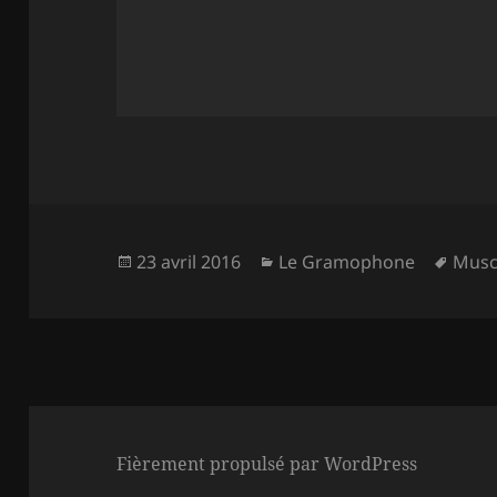
Publié
Catégories
Mots
23 avril 2016
Le Gramophone
Musc
le
clés
Fièrement propulsé par WordPress