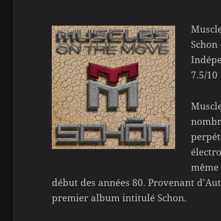
Muscle
Schon 
Indép
7.5/10
Muscle
nombr
perpét
électr
même l
début des années 80. Provenant d’Autr
premier album intitulé Schon.