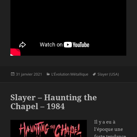
Publié
Catégories
Mots-
31 janvier 2021
L'Évolution Métallique
Slayer (USA)
le
clés
Slayer – Haunting the
Chapel – 1984
Il y a eu à
l’époque une
forte tendance