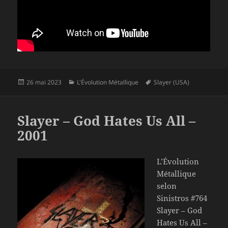
Publié
Catégories
Mots-
26 mai 2023
L'Évolution Métallique
Slayer (USA)
le
clés
Slayer – God Hates Us All –
2001
L’Évolution
Métallique
selon
Sinistros #764
Slayer – God
Hates Us All –