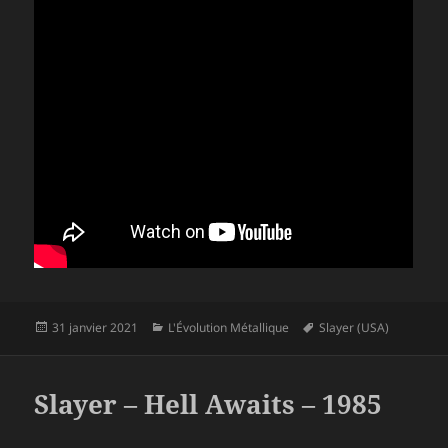
Publié
Catégories
Mots-
31 janvier 2021
L'Évolution Métallique
Slayer (USA)
le
clés
Slayer – Hell Awaits – 1985