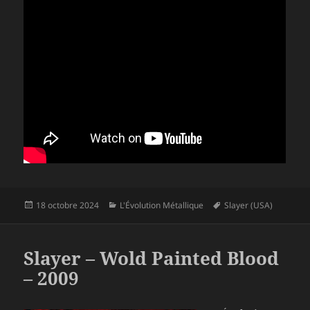
Publié
Catégories
Mots-
18 octobre 2024
L'Évolution Métallique
Slayer (USA)
le
clés
Slayer – Wold Painted Blood
– 2009