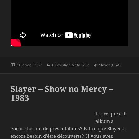
Publié
Catégories
Mots-
31 janvier 2021
L'Évolution Métallique
Slayer (USA)
le
clés
Slayer – Show no Mercy –
1983
Est-ce que cet
album a
encore besoin de présentations? Est-ce que Slayer a
encore besoin d’être découverts? Si vous avez