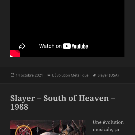
Publié
Catégories
Mots-
14 octobre 2021
L'Évolution Métallique
Slayer (USA)
le
clés
Slayer – South of Heaven –
1988
Une évolution
musicale, ça