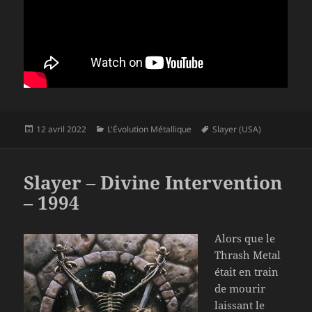
Publié
Catégories
Mots-
12 avril 2022
L'Évolution Métallique
Slayer (USA)
le
clés
Slayer – Divine Intervention
– 1994
Alors que le
Thrash Metal
était en train
de mourir
laissant le