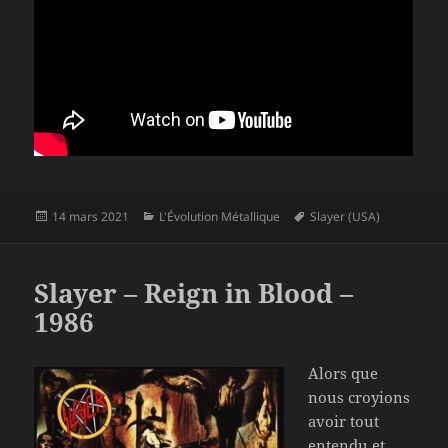
Publié
Catégories
Mots-
14 mars 2021
L'Évolution Métallique
Slayer (USA)
le
clés
Slayer – Reign in Blood –
1986
Alors que
nous croyions
avoir tout
entendu et