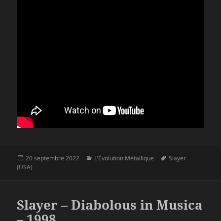
Publié
Catégories
Mots-
20 septembre 2022
L'Évolution Métallique
Slayer
le
clés
(USA)
Slayer – Diabolous in Musica
– 1998