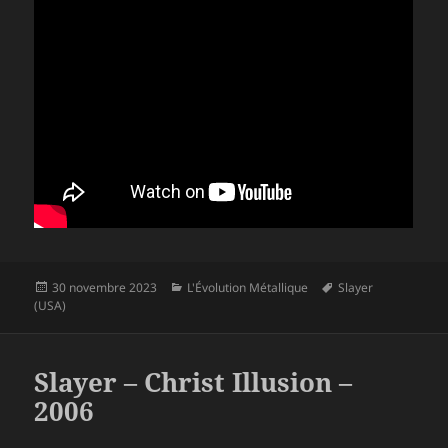
Publié
Catégories
Mots-
30 novembre 2023
L'Évolution Métallique
Slayer
le
clés
(USA)
Slayer – Christ Illusion –
2006