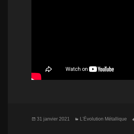
Publié
Catégories
31 janvier 2021
L'Évolution Métallique
le