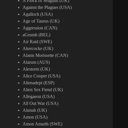
A Flock of Seagulls (UK)
Against the Plagues (USA)
Agalloch (USA)
Age of Taurus (UK)
Aggression (CAN)
aGrumh (BEL)
Air Raid (SWE)
Akercocke (UK)
Alanis Morissette (CAN)
Alarum (AUS)
Alestorm (UK)
Alice Cooper (USA)
Alienadept (ESP)
Alien Sex Fiend (UK)
Allegaeon (USA)
All Out War (USA)
Alunah (UK)
Amon (USA)
Amon Amarth (SWE)