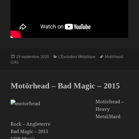
Publié
Catégories
Mots-
19 septembre 2020
L'Évolution Métallique
Motörhead
le
clés
(UK)
Motörhead – Bad Magic – 2015
Motörhead –
Heavy
Metal/Hard
Rock – Angleterre
Bad Magic – 2015
UDR Music