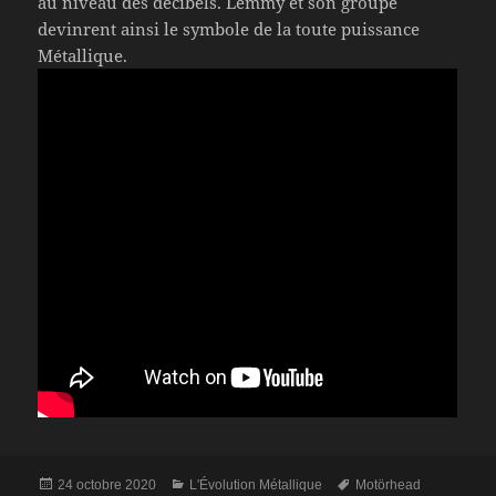
au niveau des décibels. Lemmy et son groupe
devinrent ainsi le symbole de la toute puissance
Métallique.
Publié
Catégories
Mots-
24 octobre 2020
L'Évolution Métallique
Motörhead