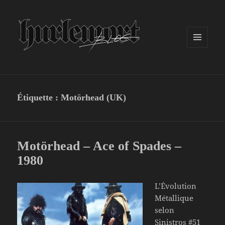
MENU
ET
WIDGETS
Étiquette :
Motörhead (UK)
Motörhead – Ace of Spades –
1980
L’Évolution
Métallique
selon
Sinistros #51