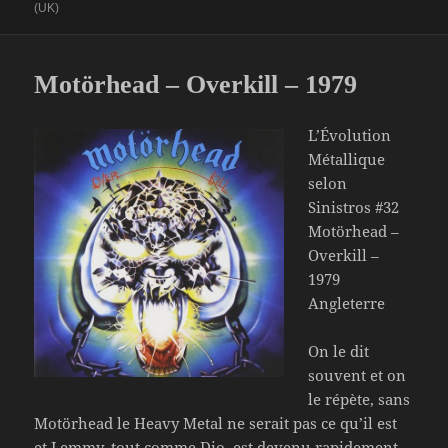
le
clés
(UK)
Motörhead – Overkill – 1979
L’Évolution
Métallique
selon
Sinistros #32
Motörhead –
Overkill –
1979
Angleterre
On le dit
souvent et on
le répète, sans
Motörhead le Heavy Metal ne serait pas ce qu’il est
et Lemmy, tout comme Dio, est devenu rapidement