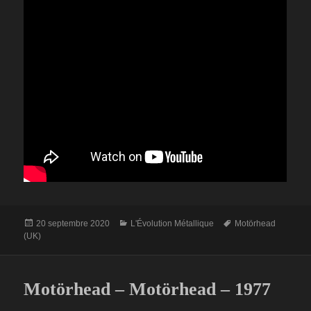
Publié
Catégories
Mots-
20 septembre 2020
L'Évolution Métallique
Motörhead
le
clés
(UK)
Motörhead – Motörhead – 1977