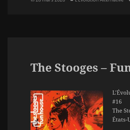
le
The Stooges – Fu
L’Évol
#16
The St
États-