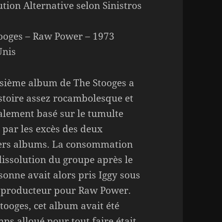
ution Alternative selon Sinistros
ooges – Raw Power – 1973
Unis
isième album de The Stooges a
stoire assez rocambolesque et
talement basé sur le tumulte
 par les excès des deux
ers albums. La consommation
dissolution du groupe après le
nne avait alors pris Iggy sous
nt producteur pour Raw Power.
tooges, cet album avait été
emps alloué pour tout faire était