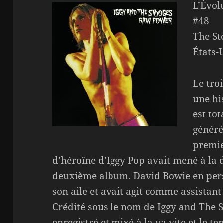
L’Évol
#48
The St
États-
Le tro
une hi
est to
généré
premi
d’héroïne d’Iggy Pop avait mené à la 
deuxième album. David Bowie en perso
son aile et avait agit comme assista
Crédité sous le nom de Iggy and The S
enregistré et mixé à la va vite et le t