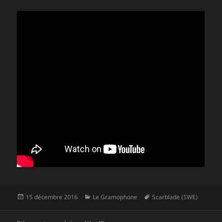
Publié
Catégories
Mots-
15 décembre 2016
Le Gramophone
Scarblade (SWE)
le
clés