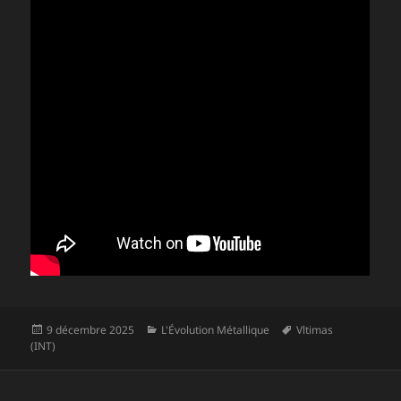
Publié
Catégories
Mots-
9 décembre 2025
L'Évolution Métallique
Vltimas
le
clés
(INT)