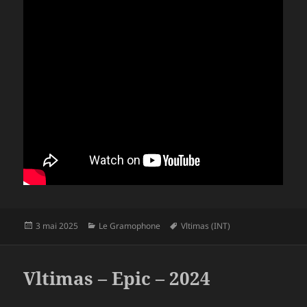
Publié
Catégories
Mots-
3 mai 2025
Le Gramophone
Vltimas (INT)
le
clés
Vltimas – Epic – 2024