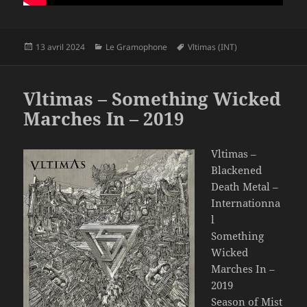
Publié
Catégories
Mots-
13 avril 2024
Le Gramophone
Vltimas (INT)
le
clés
Vltimas – Something Wicked
Marches In – 2019
Vltimas –
Blackened
Death Metal –
Internationna
l
Something
Wicked
Marches In –
2019
Season of Mist