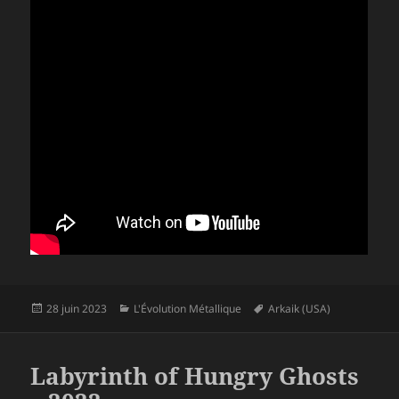
Publié
Catégories
Mots-
28 juin 2023
L'Évolution Métallique
Arkaik (USA)
le
clés
Labyrinth of Hungry Ghosts