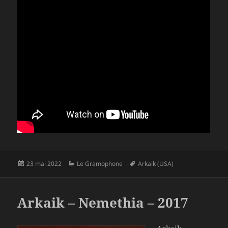
Publié
Catégories
Mots-
23 mai 2022
Le Gramophone
Arkaik (USA)
le
clés
Arkaik – Nemethia – 2017