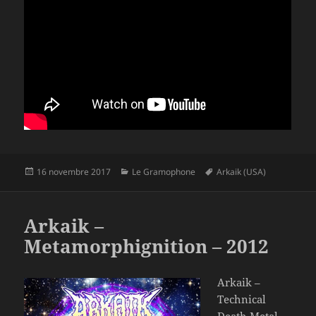
Publié
Catégories
Mots-
16 novembre 2017
Le Gramophone
Arkaik (USA)
le
clés
Arkaik –
Metamorphignition – 2012
Arkaik –
Technical