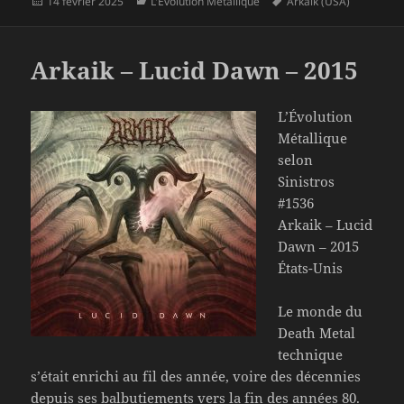
Publié
Catégories
Mots-
14 février 2025
L'Évolution Métallique
Arkaik (USA)
le
clés
Arkaik – Lucid Dawn – 2015
L’Évolution
Métallique
selon
Sinistros
#1536
Arkaik – Lucid
Dawn – 2015
États-Unis
Le monde du
Death Metal
technique
s’était enrichi au fil des année, voire des décennies
depuis ses balbutiements vers la fin des années 80.