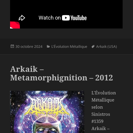
Publié
Catégories
Mots-
30 octobre 2024
L'Évolution Métallique
Arkaik (USA)
le
clés
Arkaik –
Metamorphignition – 2012
L’Évolution
Métallique
selon
Sinistros
#1359
Arkaik –