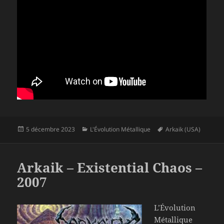
Publié
Catégories
Mots-
5 décembre 2023
L'Évolution Métallique
Arkaik (USA)
le
clés
Arkaik – Existential Chaos –
2007
L’Évolution
Métallique