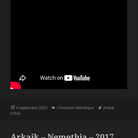
Publié
Catégories
Mots-
4 septembre 2025
L'Évolution Métallique
Arkaik
le
clés
(USA)
Arkaik – Nemethia – 2017