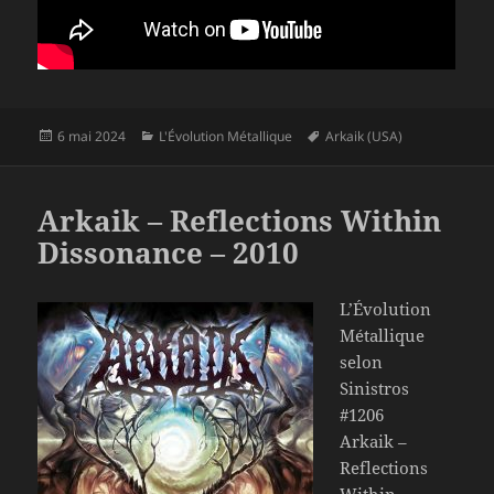
Publié
Catégories
Mots-
6 mai 2024
L'Évolution Métallique
Arkaik (USA)
le
clés
Arkaik – Reflections Within
Dissonance – 2010
L’Évolution
Métallique
selon
Sinistros
#1206
Arkaik –
Reflections
Within