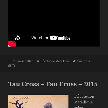
Publié
Catégories
Mots-
31 janvier 2025
L'Évolution Métallique
Tau Cross
le
clés
(INT)
Tau Cross – Tau Cross – 2015
L’Évolution
Métallique
selon