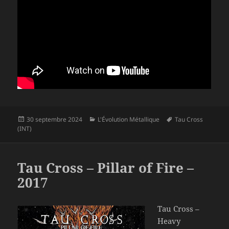
Publié
Catégories
Mots-
30 septembre 2024
L'Évolution Métallique
Tau Cross
le
clés
(INT)
Tau Cross – Pillar of Fire –
2017
Tau Cross –
Heavy