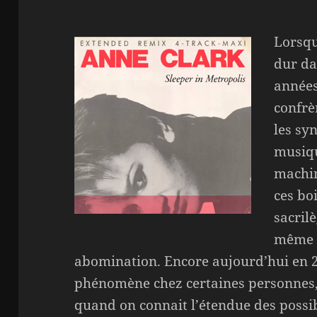
Lorsqu
dur da
années
confrè
les syn
musiqu
machin
ces bo
sacrilè
même d
abomination. Encore aujourd’hui en 2
phénomène chez certaines personnes, c
quand on connait l’étendue des possib