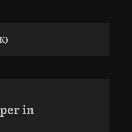
K)
per in
4