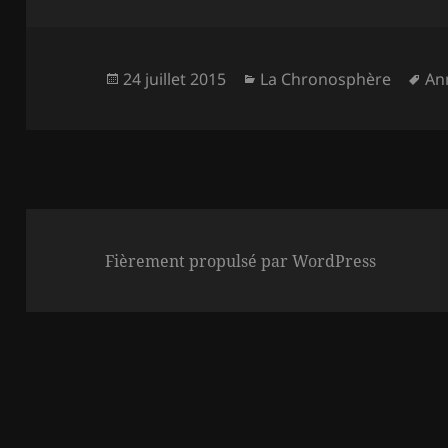
Publié
Catégories
Mo
24 juillet 2015
La Chronosphère
An
le
clé
Fièrement propulsé par WordPress