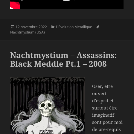
Publié
Catégories
Mots-
12 novembre 2022
L'Évolution Métallique
le
clés
Nachtmystium (USA)
Nachtmystium – Assassins:
Black Meddle Pt.1 – 2008
Oser, être
ouvert
d’esprit et
surtout être
imaginatif
sont pour moi
de pré-requis