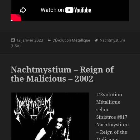
Publié
Catégories
Mots-
12 janvier 2023
L'Évolution Métallique
Nachtmystium
le
clés
(USA)
Nachtmystium – Reign of
the Malicious – 2002
L’Évolution
Métallique
selon
Sinistros #817
Nachtmystium
– Reign of the
Malicious –