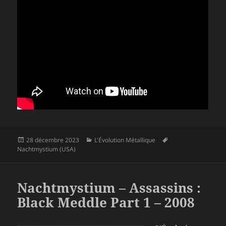
Publié
Catégories
Mots-
28 décembre 2023
L'Évolution Métallique
le
clés
Nachtmystium (USA)
Nachtmystium – Assassins :
Black Meddle Part 1 – 2008