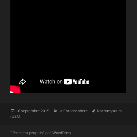
Publié
Catégories
Mots-
16 septembre 2015
La Chronosphère
Nachtmystium
le
clés
(USA)
Fièrement propulsé par WordPress