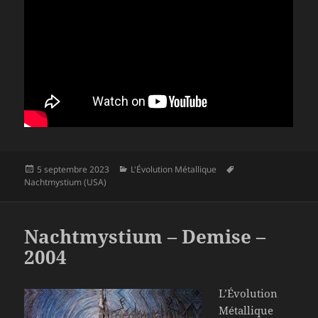
Publié
Catégories
Mots-
5 septembre 2023
L'Évolution Métallique
le
clés
Nachtmystium (USA)
Nachtmystium – Demise –
2004
L’Évolution
Métallique