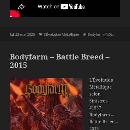
Publié
Catégories
Mots-
23 mai 2025
L'Évolution Métallique
Bodyfarm (NDL)
le
clés
Bodyfarm – Battle Breed –
2015
L’Évolution
Métallique
selon
Sinistros
#1537
Bodyfarm –
Battle Breed –
2015