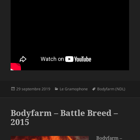
Publié
Catégories
Mots-
29 septembre 2019
Le Gramophone
Bodyfarm (NDL)
le
clés
Bodyfarm – Battle Breed –
2015
Bodyfarm –