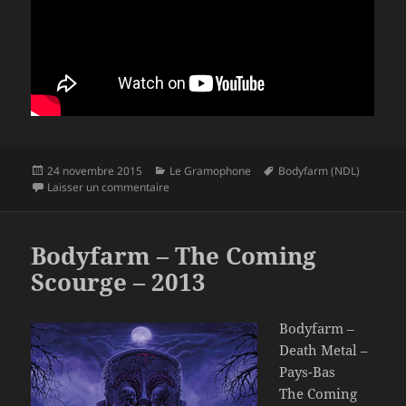
Publié
Catégories
Mots-
24 novembre 2015
Le Gramophone
Bodyfarm (NDL)
le
sur Bodyfarm – Battle Breed – 2015
clés
Laisser un commentaire
Bodyfarm – The Coming
Scourge – 2013
Bodyfarm –
Death Metal –
Pays-Bas
The Coming