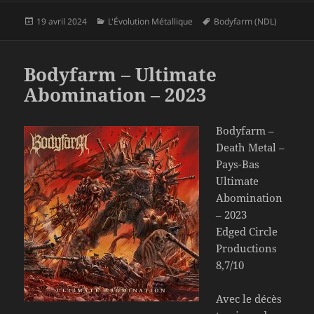
Publié
Catégories
Mots-
19 avril 2024
L'Évolution Métallique
Bodyfarm (NDL)
le
clés
Bodyfarm – Ultimate
Abomination – 2023
Bodyfarm –
Death Metal –
Pays-Bas
Ultimate
Abomination
– 2023
Edged Circle
Productions
8,7/10
Avec le décès