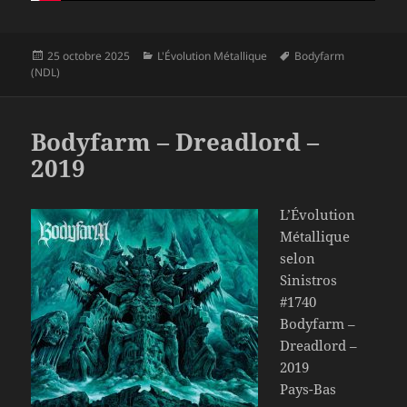
Publié
Catégories
Mots-
25 octobre 2025
L'Évolution Métallique
Bodyfarm
le
clés
(NDL)
Bodyfarm – Dreadlord –
2019
L’Évolution
Métallique
selon
Sinistros
#1740
Bodyfarm –
Dreadlord –
2019
Pays-Bas