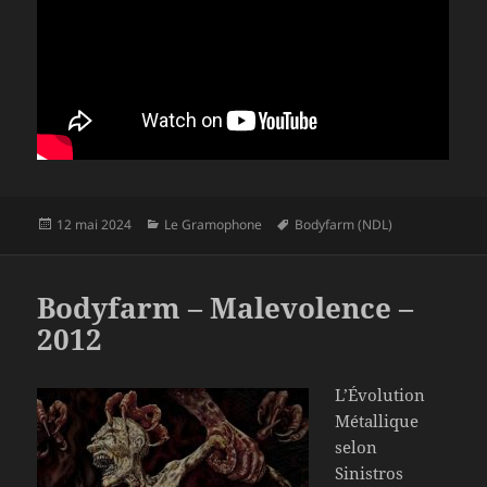
Publié
Catégories
Mots-
12 mai 2024
Le Gramophone
Bodyfarm (NDL)
le
clés
Bodyfarm – Malevolence –
2012
L’Évolution
Métallique
selon
Sinistros