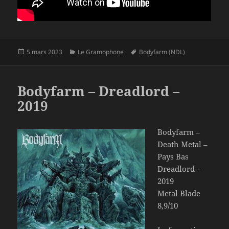
Publié
Catégories
Mots-
5 mars 2023
Le Gramophone
Bodyfarm (NDL)
le
clés
Bodyfarm – Dreadlord –
2019
Bodyfarm –
Death Metal –
Pays Bas
Dreadlord –
2019
Metal Blade
8,9/10