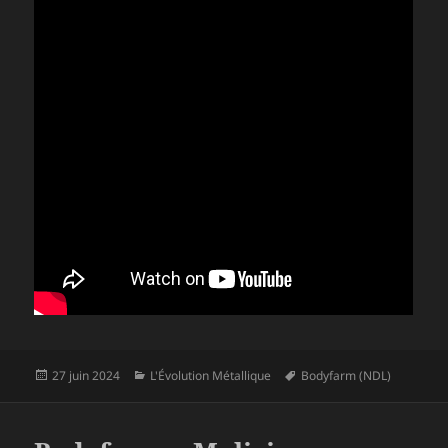
Publié
Catégories
Mots-
27 juin 2024
L'Évolution Métallique
Bodyfarm (NDL)
le
clés