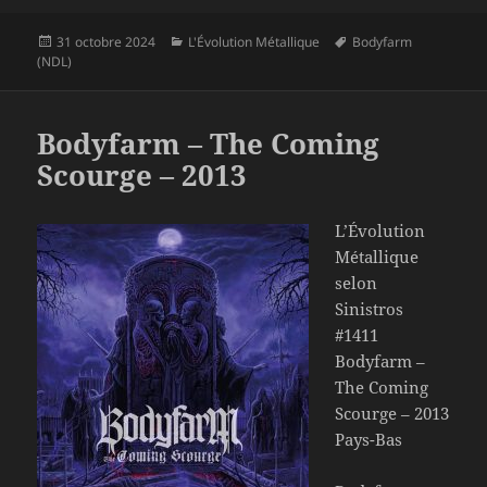
Publié
Catégories
Mots-
31 octobre 2024
L'Évolution Métallique
Bodyfarm
le
clés
(NDL)
Bodyfarm – The Coming
Scourge – 2013
L’Évolution
Métallique
selon
Sinistros
#1411
Bodyfarm –
The Coming
Scourge – 2013
Pays-Bas