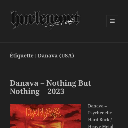
MENU
ET
WIDGETS
Étiquette :
Danava (USA)
Danava – Nothing But
Nothing – 2023
Danava –
Psychedelic
Hard Rock /
Heavy Metal –