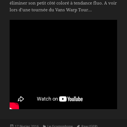
éliminer son petit côté coloré à tendance fluo. A voir
lors d’une tournée du Vans Warp Tour…
Publié
Catégories
Mots-
17 février 2016
Le Gramophone
Raw (GER)