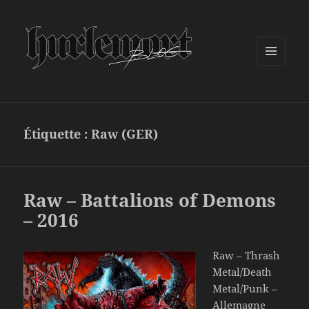
MENU
ET
WIDGETS
Étiquette :
Raw (GER)
Raw – Battalions of Demons
– 2016
Raw – Thrash
Metal/Death
Metal/Punk –
Allemagne