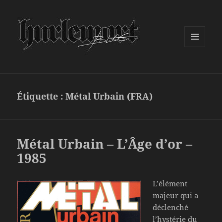
MENU
ET
WIDGETS
Étiquette :
Métal Urbain (FRA)
Métal Urbain – L’Âge d’or –
1985
L’élément
majeur qui a
déclenché
l’hystérie du