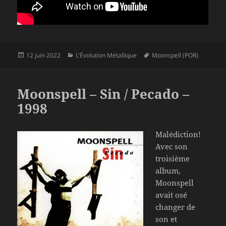
Publié
Catégories
Mots-
12 juin 2022
L'Évolution Métallique
Moonspell (POR)
le
clés
Moonspell – Sin / Pecado –
1998
Malédiction!
Avec son
troisième
album,
Moonspell
avait osé
changer de
son et