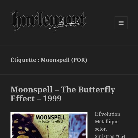
MENU
ET
WIDGETS
Étiquette :
Moonspell (POR)
Moonspell – The Butterfly
Effect – 1999
L’Évolution
Métallique
selon
Sinistros #664