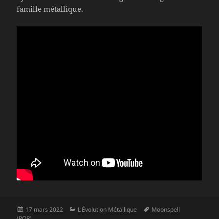
famille métallique.
Publié
Catégories
Mots-
17 mars 2022
L'Évolution Métallique
Moonspell
le
clés
(POR)