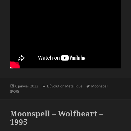
Publié
Catégories
Mots-
6 janvier 2022
L'Évolution Métallique
Moonspell
le
clés
(POR)
Moonspell – Wolfheart –
1995