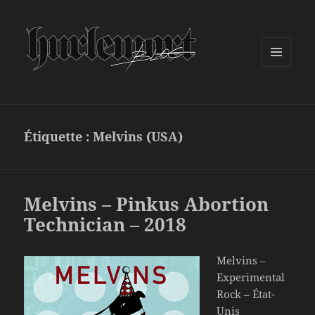
MENU
ET
WIDGETS
Étiquette :
Melvins (USA)
Melvins – Pinkus Abortion
Technician – 2018
Melvins –
Experimental
Rock – État-
Unis