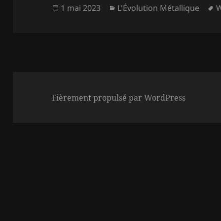
Publié
Catégories
M
1 mai 2023
L'Évolution Métallique
W
le
c
Fièrement propulsé par WordPress