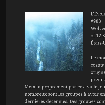
L’Évol
#988
Wolves
of 12 
États-
Le mon
cosnta
origin
premiè
Metal à proprement parler a vu le jo
nombreux sont les groupes à avoir emb
dernières décennies. Des groupes c