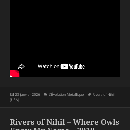
Publié
Catégories
Mots-
23 janvier 2026
L'Évolution Métallique
Rivers of Nihil
le
clés
(USA)
Rivers of Nihil – Where Owls