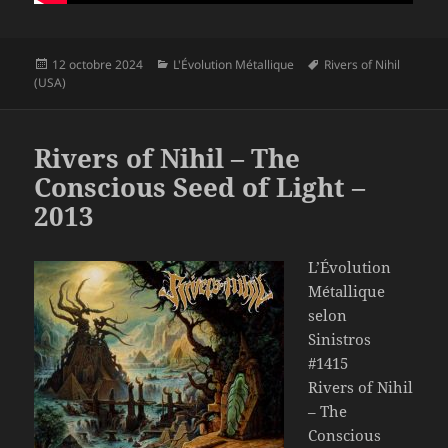
Publié
Catégories
Mots-
12 octobre 2024
L'Évolution Métallique
Rivers of Nihil
le
clés
(USA)
Rivers of Nihil – The
Conscious Seed of Light –
2013
L’Évolution
Métallique
selon
Sinistros
#1415
Rivers of Nihil
– The
Conscious