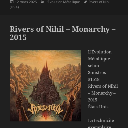
Publié
Catégories
Mots-
12 mars 2025
L'Évolution Métallique
Rivers of Nihil
le
clés
(USA)
Rivers of Nihil – Monarchy –
2015
L’Évolution
Métallique
selon
Sinistros
#1518
Rivers of Nihil
– Monarchy –
2015
États-Unis
La technicité
exemplaire