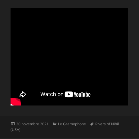
Publié
Catégories
Mots-
20 novembre 2021
Le Gramophone
Rivers of Nihil
le
clés
(USA)