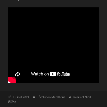
Publié
Catégories
Mots-
1 juillet 2024
L'Évolution Métallique
Rivers of Nihil
le
clés
(USA)