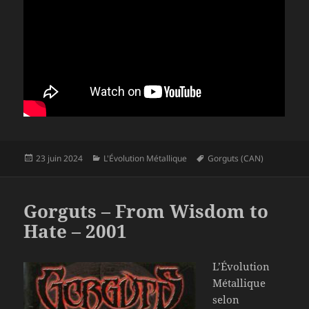
Publié
Catégories
Mots-
23 juin 2024
L'Évolution Métallique
Gorguts (CAN)
le
clés
Gorguts – From Wisdom to
Hate – 2001
L’Évolution
Métallique
selon