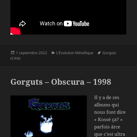
Publié
Catégories
Mots-
1 septembre 2022
L'Évolution Métallique
Gorguts
le
clés
(CAN)
Gorguts – Obscura – 1998
Il y a de ces
albums qui
nous font dire
« Kossé ça? »
parfois ârce
que c’est ultra