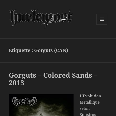
MENU
ET
WIDGETS
Étiquette :
Gorguts (CAN)
Gorguts – Colored Sands –
2013
L’Évolution
Métallique
selon
Sinistros