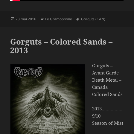
Publié
Catégories
Mots-
23 mai 2016
Le Gramophone
Gorguts (CAN)
le
clés
Gorguts – Colored Sands –
2013
Gorguts –
Avant Garde
Death Metal –
Canada
Colored Sands
–
2013……………..
9/10
Season of Mist