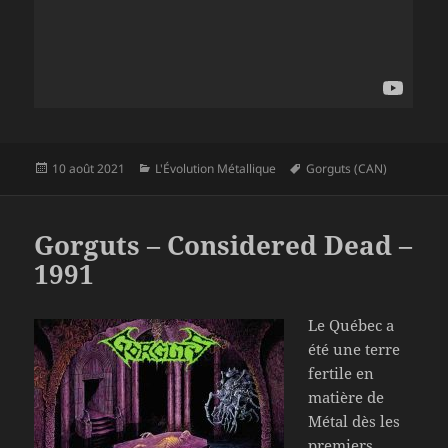
Publié
Catégories
Mots-
10 août 2021
L'Évolution Métallique
Gorguts (CAN)
le
clés
Gorguts – Considered Dead –
1991
Le Québec a
été une terre
fertile en
matière de
Métal dès les
premiers