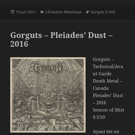
Publié
Catégories
Mots-
19 juin 2021
L'Évolution Métallique
Gorguts (CAN)
le
clés
Gorguts – Pleiades’ Dust –
2016
Gorguts –
Technical/Ava
nt Garde
Death Metal –
Canada
Pleiades’ Dust
– 2016
Season of Mist
9.5/10
Ayant été en