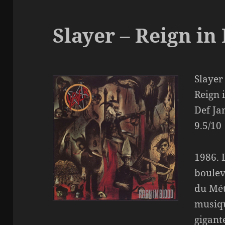
Slayer – Reign in
Slayer
Reign 
Def Ja
9.5/10
1986. 
boulev
du Mét
musiqu
gigant