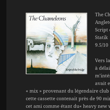
The Ch
Anglet
Script
Statik
9.5/10
Vers l
à déla
m’inté
avait 
« mix » provenant du légendaire club
cette cassette contenait près de 90 m
cet ami comme étant du« heavy new w