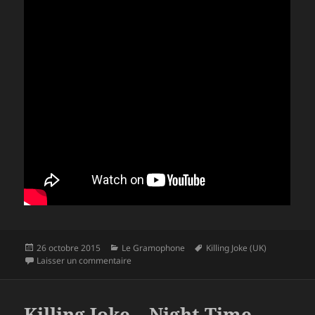
Publié
Catégories
Mots-
26 octobre 2015
Le Gramophone
Killing Joke (UK)
le
sur Killing Joke – Pylon – 2015
clés
Laisser un commentaire
Killing Joke – Night Time –